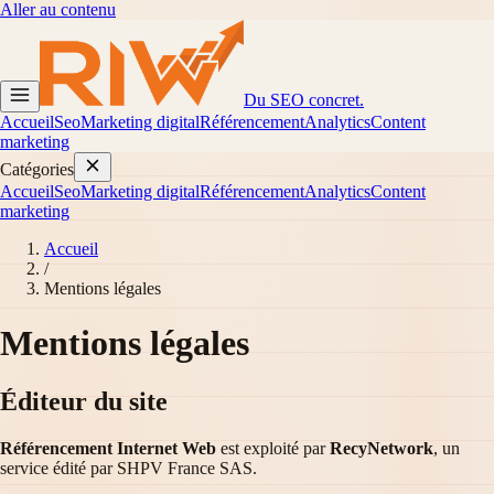
Aller au contenu
Du SEO concret.
Accueil
Seo
Marketing digital
Référencement
Analytics
Content
marketing
Catégories
Accueil
Seo
Marketing digital
Référencement
Analytics
Content
marketing
Accueil
/
Mentions légales
Mentions légales
Éditeur du site
Référencement Internet Web
est exploité par
RecyNetwork
, un
service édité par SHPV France SAS.