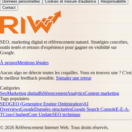
Données personnelles
Cookies et mesure d'audience
Responsabilité
Contact
SEO, marketing digital et référencement naturel. Stratégies concrètes,
outils testés et retours d'expérience pour gagner en visibilité sur
Google.
À propos
Mentions légales
Aucun algo ne détecte toutes les coquilles. Vous en trouvez une ? C'est
le meilleur feedback possible.
Signaler une erreur
Catégories
Seo
Marketing digital
Référencement
Analytics
Content marketing
Tags populaires
SEO
GEO (Generative Engine Optimization)
AI
Overviews
Google
Données structurées
Google Search Console
E-E-A-
T
Crawl budget
Core Update
SEO technique
©
2026
Référencement Internet Web
. Tous droits réservés.