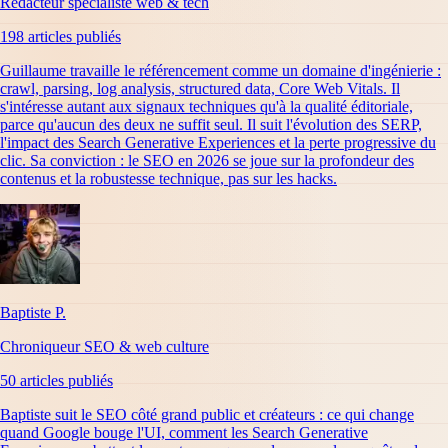
Rédacteur spécialiste web & tech
198
article
s
publiés
Guillaume travaille le référencement comme un domaine d'ingénierie :
crawl, parsing, log analysis, structured data, Core Web Vitals. Il
s'intéresse autant aux signaux techniques qu'à la qualité éditoriale,
parce qu'aucun des deux ne suffit seul. Il suit l'évolution des SERP,
l'impact des Search Generative Experiences et la perte progressive du
clic. Sa conviction : le SEO en 2026 se joue sur la profondeur des
contenus et la robustesse technique, pas sur les hacks.
Baptiste P.
Chroniqueur SEO & web culture
50
article
s
publiés
Baptiste suit le SEO côté grand public et créateurs : ce qui change
quand Google bouge l'UI, comment les Search Generative