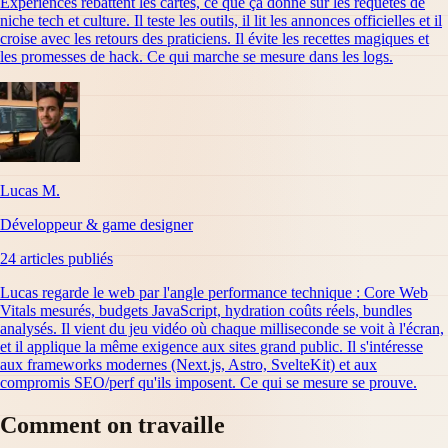
Experiences rebattent les cartes, ce que ça donne sur les requêtes de
niche tech et culture. Il teste les outils, il lit les annonces officielles et il
croise avec les retours des praticiens. Il évite les recettes magiques et
les promesses de hack. Ce qui marche se mesure dans les logs.
Lucas M.
Développeur & game designer
24
article
s
publiés
Lucas regarde le web par l'angle performance technique : Core Web
Vitals mesurés, budgets JavaScript, hydration coûts réels, bundles
analysés. Il vient du jeu vidéo où chaque milliseconde se voit à l'écran,
et il applique la même exigence aux sites grand public. Il s'intéresse
aux frameworks modernes (Next.js, Astro, SvelteKit) et aux
compromis SEO/perf qu'ils imposent. Ce qui se mesure se prouve.
Comment on travaille