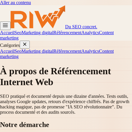
Aller au contenu
Du SEO concret.
Accueil
Seo
Marketing digital
Référencement
Analytics
Content
marketing
Catégories
Accueil
Seo
Marketing digital
Référencement
Analytics
Content
marketing
À propos de
Référencement
Internet Web
SEO pratiqué et documenté depuis une dizaine d'années. Tests outils,
analyses Google updates, retours d'expérience chiffrés. Pas de growth
hacking magique, pas de promesse "IA SEO révolutionnaire". Du
process documenté et des audits sourcés.
Notre démarche